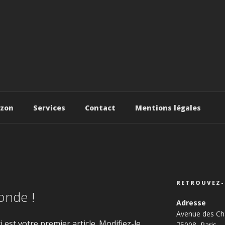
S
izon
Services
Contact
Mentions légales
RETROUVEZ
onde !
Adresse
Avenue des Ch
est votre premier article. Modifiez-le
75008, Paris