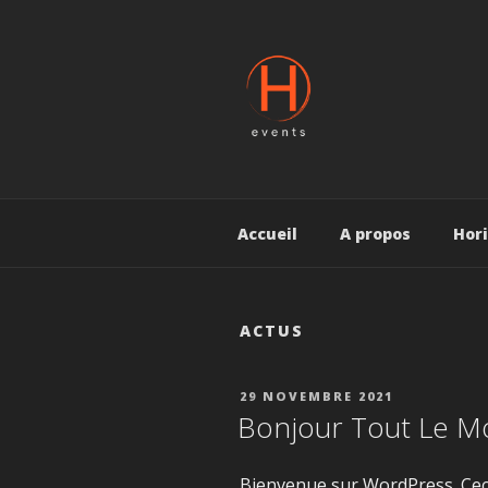
Aller
au
contenu
principal
H EVENT
More than events
Accueil
A propos
Hor
ACTUS
PUBLIÉ
29 NOVEMBRE 2021
LE
Bonjour Tout Le M
Bienvenue sur WordPress. Ceci 